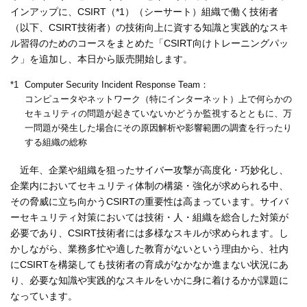
インアップに、CSIRT（*1）（シーサート）組織で働く技術者
（以下、CSIRT技術者）の技術向上に資する知識と実践的なスキ
ル習得のためのコースをまとめた「CSIRT向けトレーニングパッ
ク」を追加し、本日から販売開始します。
*1
Computer Security Incident Response Team：
コンピュータやネットワーク（特にインターネット）上で何らかの
セキュリティの問題が起きていないかどうか監視するとともに、万
一問題が発生した場合にその原因解析や影響範囲の調査を行ったり
する組織の総称
近年、企業や組織を狙ったサイバー攻撃が高度化・巧妙化し、
企業内においてセキュリティ体制の構築・強化が求められる中、
その脅威に立ち向かうCSIRTの重要性は高まっています。サイバ
ーセキュリティ対策においては技術・人・組織を総合した対策が
必要であり、CSIRT技術者には多様なスキルが求められます。し
かしながら、業務多忙や適した教育がないという理由から、社内
にCSIRTを構築しても技術者の育成がなかなか進まない状況にあ
り、必要な知識や実践的なスキルをいかに身に着けるかが課題に
なっています。