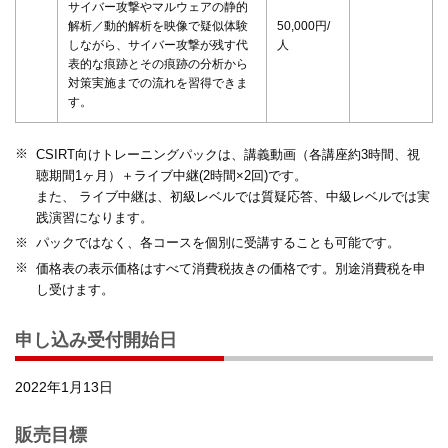
サイバー攻撃やマルウェアの静的
解析／動的解析を映像で疑似体験
50,000円/
しながら、サイバー攻撃が残す代
人
表的な痕跡とその痕跡の分析から
対策実施までの流れを習得できま
す。
※
CSIRT向けトレーニングパックは、講義動画（各講座約3時間、視
聴期間1ヶ月）＋ライブ中継(2時間×2回)です。
また、 ライブ中継は、初級レベルでは質疑応答、中級レベルでは実
践演習になります。
※
パックではなく、各コースを個別に受講することも可能です。
※
価格表の表示価格はすべて消費税抜きの価格です。別途消費税を申
し受けます。
申し込み受付開始日
2022年1月13日
販売目標