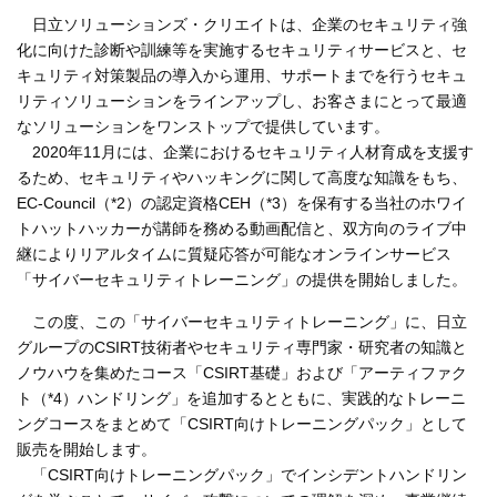
日立ソリューションズ・クリエイトは、企業のセキュリティ強
化に向けた診断や訓練等を実施するセキュリティサービスと、セ
キュリティ対策製品の導入から運用、サポートまでを行うセキュ
リティソリューションをラインアップし、お客さまにとって最適
なソリューションをワンストップで提供しています。
2020年11月には、企業におけるセキュリティ人材育成を支援す
るため、セキュリティやハッキングに関して高度な知識をもち、
EC-Council（*2）の認定資格CEH（*3）を保有する当社のホワイ
トハットハッカーが講師を務める動画配信と、双方向のライブ中
継によりリアルタイムに質疑応答が可能なオンラインサービス
「サイバーセキュリティトレーニング」の提供を開始しました。
この度、この「サイバーセキュリティトレーニング」に、日立
グループのCSIRT技術者やセキュリティ専門家・研究者の知識と
ノウハウを集めたコース「CSIRT基礎」および「アーティファク
ト（*4）ハンドリング」を追加するとともに、実践的なトレーニ
ングコースをまとめて「CSIRT向けトレーニングパック」として
販売を開始します。
「CSIRT向けトレーニングパック」でインシデントハンドリン